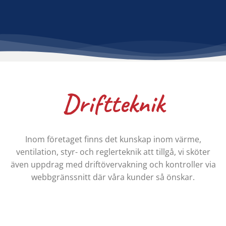
Driftteknik
Inom företaget finns det kunskap inom värme,
ventilation, styr- och reglerteknik att tillgå, vi sköter
även uppdrag med driftövervakning och kontroller via
webbgränssnitt där våra kunder så önskar.