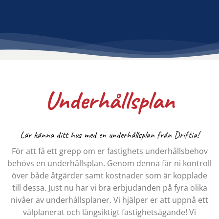
Underhållsplan
Lär känna ditt hus med en underhållsplan från Driftia!
För att få ett grepp om er fastighets underhållsbehov
behövs en underhållsplan. Genom denna får ni kontroll
över både åtgärder samt kostnader som är kopplade
till dessa. Just nu har vi bra erbjudanden på fyra olika
nivåer av underhållsplaner. Vi hjälper er att uppnå ett
välplanerat och långsiktigt fastighetsägande! Vi