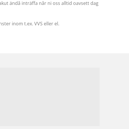
t ändå inträffa når ni oss alltid oavsett dag
nster inom t.ex. VVS eller el.