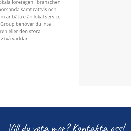
okala företagen i branschen
örsanda samt rättvis och
m är bättre än lokal service
 Group behöver du inte
ren eller den stora
 två världar.
Vill du veta mer? Kontakta oss!