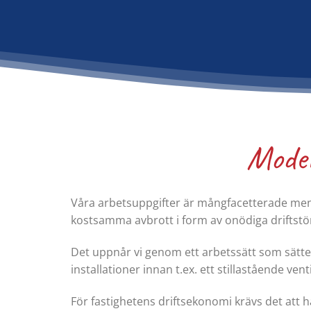
Moder
Våra arbetsuppgifter är mångfacetterade men e
kostsamma avbrott i form av onödiga driftstö
Det uppnår vi genom ett arbetssätt som sätter
installationer innan t.ex. ett stillastående ven
För fastighetens driftsekonomi krävs det att 