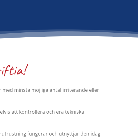
iftia!
 med minsta möjliga antal irriterande eller
vis att kontrollera och era tekniska
rutrustning fungerar och utnyttjar den idag