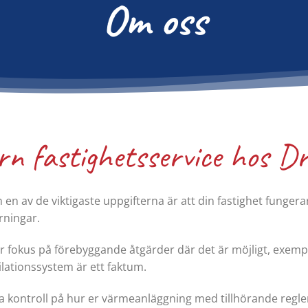
Om oss
n fastighetsservice hos Dr
n av de viktigaste uppgifterna är att din fastighet fungerar
rningar.
 fokus på förebyggande åtgärder där det är möjligt, exempel
tilationssystem är ett faktum.
ha kontroll på hur er värmeanläggning med tillhörande regle